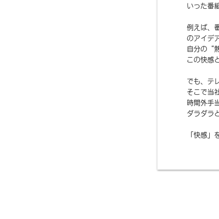
いった番
例えば、
のアイデ
自分の“
この快感
でも、テ
そこで当
時間外手
ダラダラ
「快感」