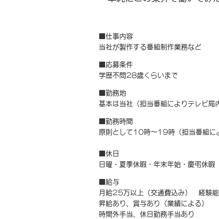
■仕事内容
当社が製作する番組制作業務など
■応募条件
学歴不問28歳くらいまで
■勤務地
基本は当社（担当番組によりテレビ局
■勤務時間
原則として10時～19時（担当番組に
■休日
日曜・夏季休暇・年末年始・慶弔休暇
■給与
月給25万以上（交通費込み） 経験
昇給あり、賞与あり（業績による）
時間外手当、休日勤務手当あり