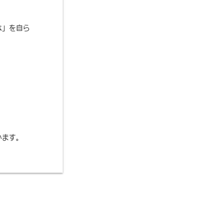
な」を自ら
います。